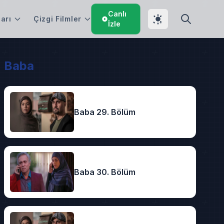
Canlı
arı
Çizgi Filmler
İzle
Baba
Baba 29. Bölüm
Baba 30. Bölüm