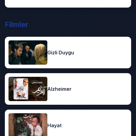
Filmler
Gizli Duygu
Alzheimer
Hayat