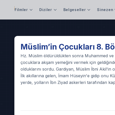
Filmler
Diziler
Belgeseller
Sinezen 
Play
Müslim’in Çocukları 8. B
Video
Hz. Müslim öldürüldükten sonra Muhammed ve İbr
çocuklara akşam yemeğini vermek için geldiğinde
olduklarını sordu. Gardiyan, Müslim İbni Akil'in o
İlk akıllarına gelen, İmam Hüseyin'e gidip onu K
yerde, yolların İbn Ziyad askerleri tarafından ka